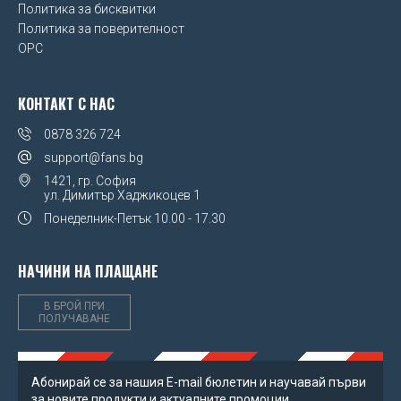
Политика за бисквитки
Sevilla FC
Политика за поверителност
OPC
Sheffield United FC
SL Benfica
КОНТАКТ С НАС
Spain
0878 326 724
support@fans.bg
Sporting CP
1421, гр. София
ул. Димитър Хаджикоцев 1
SS Lazio
Понеделник-Петък
10.00 - 17.30
Stoke City FC
НАЧИНИ НА ПЛАЩАНЕ
Sunderland AFC
В БРОЙ ПРИ
ПОЛУЧАВАНЕ
SV Werder Bremen
Swansea City AFC
Абонирай се за нашия Е-mail бюлетин и научавай първи
Tottenham Hotspur FC
за новите продукти и актуалните промоции