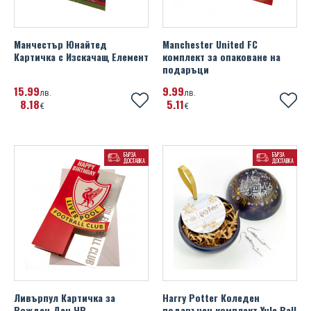
Манчестър Юнайтед
Manchester United FC
Картичка с Изскачащ Елемент
комплект за опаковане на
подаръци
15
99
9
99
лв.
лв.
8
18
5
11
€
€
БЪРЗА
БЪРЗА
ДОСТАВКА
ДОСТАВКА
Ливърпул Картичка за
Harry Potter Коледен
Рожден Ден ЧР
подаръчен комплект Yule Ball