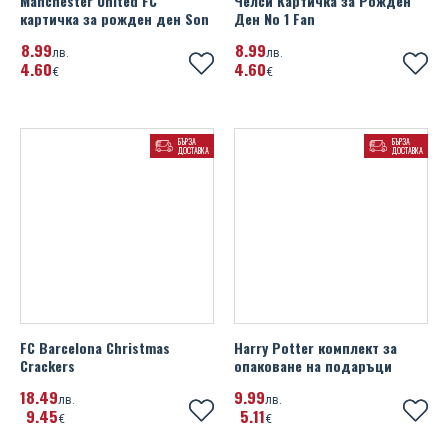
Manchester United FC
Челси Картичка за Рожден
картичка за рожден ден Son
Ден No 1 Fan
8
99
8
99
лв.
лв.
4
60
4
60
€
€
БЪРЗА
БЪРЗА
ДОСТАВКА
ДОСТАВКА
FC Barcelona Christmas
Harry Potter комплект за
Crackers
опаковане на подаръци
18
49
9
99
лв.
лв.
9
45
5
11
€
€