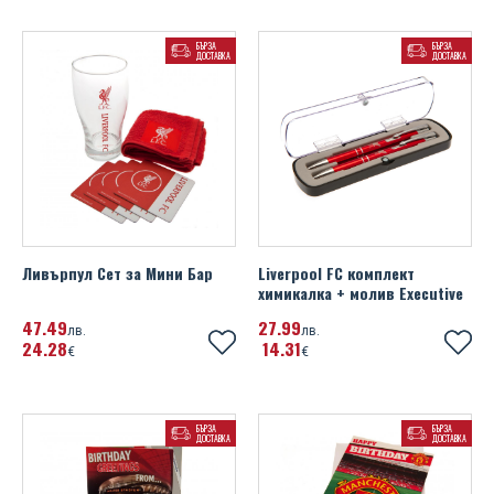
БЪРЗА
БЪРЗА
ДОСТАВКА
ДОСТАВКА
Ливърпул Сет за Мини Бар
Liverpool FC комплект
химикалка + молив Executive
47
49
27
99
лв.
лв.
24
28
14
31
€
€
БЪРЗА
БЪРЗА
ДОСТАВКА
ДОСТАВКА