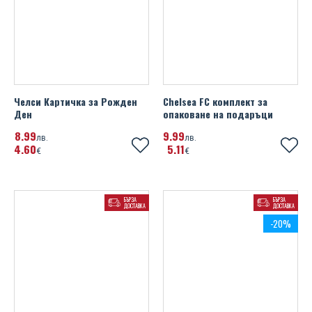
Челси Картичка за Рожден
Chelsea FC комплект за
Ден
опаковане на подаръци
8
99
9
99
лв.
лв.
4
60
5
11
€
€
БЪРЗА
БЪРЗА
ДОСТАВКА
ДОСТАВКА
-20%