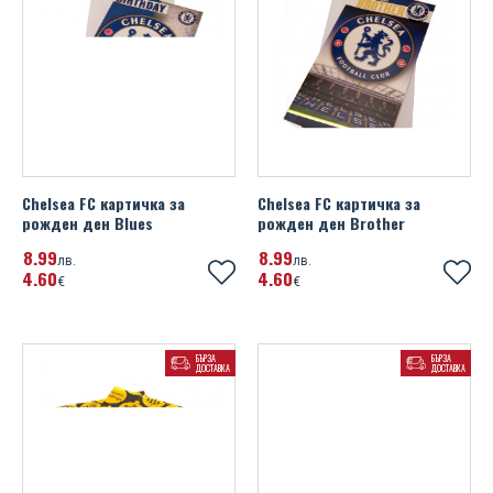
Chelsea FC картичка за
Chelsea FC картичка за
рожден ден Blues
рожден ден Brother
8
99
8
99
лв.
лв.
4
60
4
60
€
€
БЪРЗА
БЪРЗА
ДОСТАВКА
ДОСТАВКА