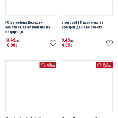
FC Barcelona Коледен
Liverpool FC картичка за
комплект за опаковане на
рожден ден със значка
подаръци
13
49
9
49
лв.
лв.
6
90
4
85
€
€
БЪРЗА
БЪРЗА
ДОСТАВКА
ДОСТАВКА