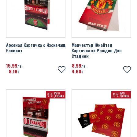
Арсенал Картичка с Изскачащ
Манчестър Юнайтед
Елемент
Картичка за Рожден Ден
Стадион
15
99
8
99
лв.
лв.
8
18
4
60
€
€
БЪРЗА
БЪРЗА
ДОСТАВКА
ДОСТАВКА