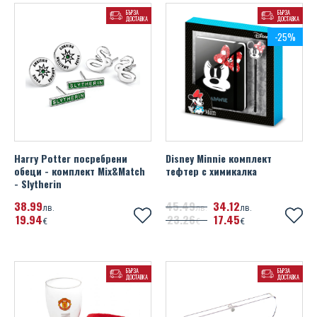
БЪРЗА
БЪРЗА
ДОСТАВКА
ДОСТАВКА
-25%
Harry Potter посребрени
Disney Minnie комплект
обеци - комплект Mix&Match
тефтeр с химикалка
- Slytherin
38
99
45
49
34
12
лв.
лв.
лв.
19
94
23
26
17
45
€
€
€
БЪРЗА
БЪРЗА
ДОСТАВКА
ДОСТАВКА