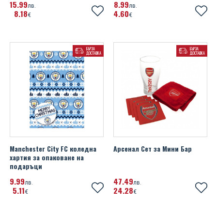
15
99
8
99
лв.
лв.
8
18
4
60
€
€
БЪРЗА
БЪРЗА
ДОСТАВКА
ДОСТАВКА
Manchester City FC коледна
Арсенал Сет за Мини Бар
хартия за опаковане на
подаръци
9
99
47
49
лв.
лв.
5
11
24
28
€
€