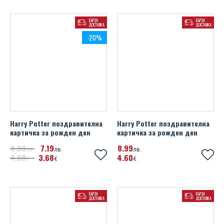
БЪРЗА
БЪРЗА
ДОСТАВКА
ДОСТАВКА
-20%
Harry Potter поздравителна
Harry Potter поздравителна
картичка за рожден ден
картичка за рожден ден
8
99
7
19
8
99
лв.
лв.
лв.
4
60
3
68
4
60
€
€
€
БЪРЗА
БЪРЗА
ДОСТАВКА
ДОСТАВКА