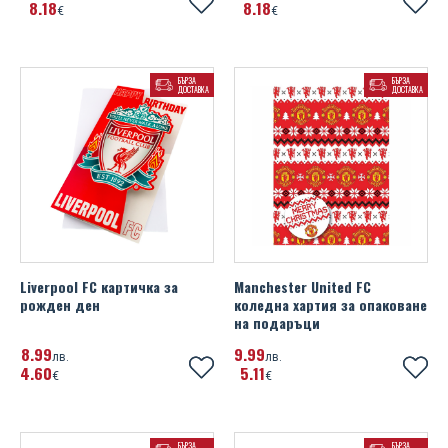
8
18
8
18
Portsmouth FC
€
€
Михаела Филева
Portugal
Устата
БЪРЗА
БЪРЗА
ДОСТАВКА
ДОСТАВКА
Rangers FC
Real Madrid FC
Scotland FA
Sheffield United FC
SL Benfica
Liverpool FC картичка за
Manchester United FC
рожден ден
коледна хартия за опаковане
Spain
на подаръци
SS Lazio
8
99
9
99
лв.
лв.
4
60
5
11
€
€
Tottenham Hotspur FC
UEFA Champions League
БЪРЗА
БЪРЗА