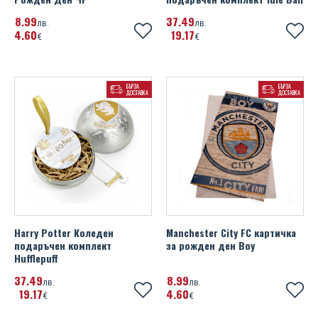
8
99
37
49
лв.
лв.
4
60
19
17
€
€
БЪРЗА
БЪРЗА
ДОСТАВКА
ДОСТАВКА
Harry Potter Коледен
Manchester City FC картичка
подаръчен комплект
за рожден ден Boy
Hufflepuff
37
49
8
99
лв.
лв.
19
17
4
60
€
€