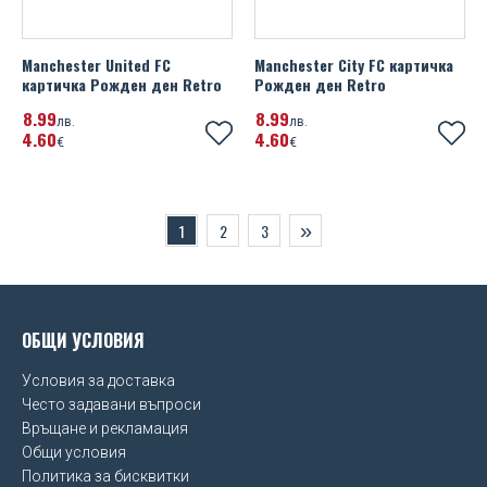
Manchester United FC
Manchester City FC картичка
картичка Рожден ден Retro
Рожден ден Retro
8
99
8
99
лв.
лв.
4
60
4
60
€
€
»
1
2
3
ОБЩИ УСЛОВИЯ
Условия за доставка
Често задавани въпроси
Връщане и рекламация
Общи условия
Политика за бисквитки