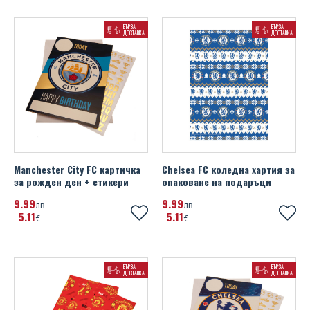
БЪРЗА
БЪРЗА
ДОСТАВКА
ДОСТАВКА
Manchester City FC картичка
Chelsea FC коледна хартия за
за рожден ден + стикери
опаковане на подаръци
9
99
9
99
лв.
лв.
5
11
5
11
€
€
БЪРЗА
БЪРЗА
ДОСТАВКА
ДОСТАВКА