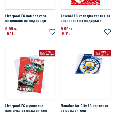
Liverpool FC комплект за
Arsenal FC коледна хартия за
опаковане на подаръци
опаковане на подаръци
9
99
9
99
лв.
лв.
5
11
5
11
€
€
БЪРЗА
БЪРЗА
ДОСТАВКА
ДОСТАВКА
Liverpool FC музикална
Manchester City FC картичка
картичка за рожден ден
за рожден ден