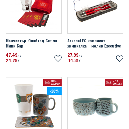
Манчестър Юнайтед Сет за
Arsenal FC комплект
Мини Бар
химикалка + молив Executive
47
49
27
99
лв.
лв.
24
28
14
31
€
€
БЪРЗА
БЪРЗА
ДОСТАВКА
ДОСТАВКА
-20%