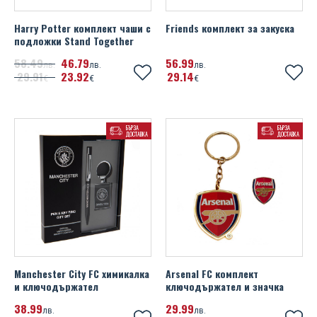
Harry Potter комплект чаши с
Friends комплект за закуска
подложки Stand Together
58
49
46
79
56
99
лв.
лв.
лв.
29
91
23
92
29
14
€
€
€
БЪРЗА
БЪРЗА
ДОСТАВКА
ДОСТАВКА
Manchester City FC химикалка
Arsenal FC комплект
и ключодържател
ключодържател и значка
38
99
29
99
лв.
лв.