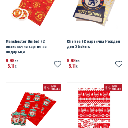
Manchester United FC
Chelsea FC картичка Рожден
опаковъчна хартия за
ден Stickers
подаръци
9
99
9
99
лв.
лв.
5
11
5
11
€
€
БЪРЗА
БЪРЗА
ДОСТАВКА
ДОСТАВКА