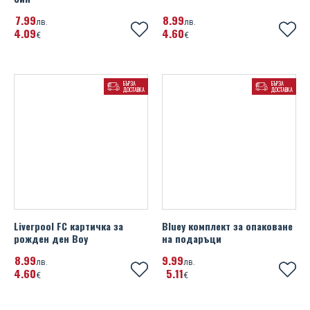
7
99
8
99
лв.
лв.
4
09
4
60
€
€
БЪРЗА
БЪРЗА
ДОСТАВКА
ДОСТАВКА
Liverpool FC картичка за
Bluey комплект за опаковане
рожден ден Boy
на подаръци
8
99
9
99
лв.
лв.
4
60
5
11
€
€