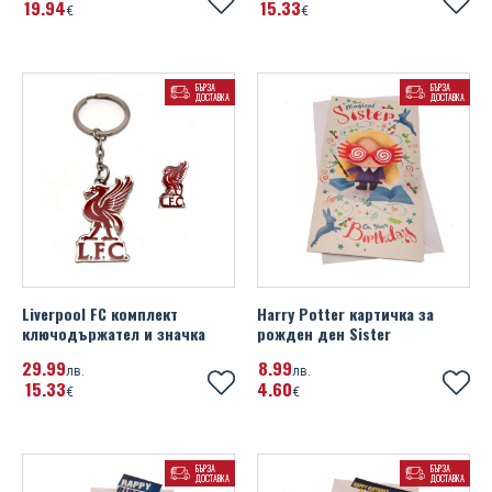
19
94
15
33
€
€
БЪРЗА
БЪРЗА
ДОСТАВКА
ДОСТАВКА
Liverpool FC комплект
Harry Potter картичка за
ключодържател и значка
рожден ден Sister
29
99
8
99
лв.
лв.
15
33
4
60
€
€
БЪРЗА
БЪРЗА
ДОСТАВКА
ДОСТАВКА