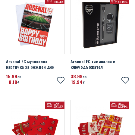
ДОСТАВКА
ДОСТАВКА
UEFA Euro 2020
Wales FA
Watford FC
West Ham United FC
Wolverhampton Wanderers FC
Arsenal FC музикална
Arsenal FC химикалка и
картичка за рожден ден
ключодържател
15
99
38
99
лв.
лв.
8
18
19
94
€
€
БЪРЗА
БЪРЗА
ДОСТАВКА
ДОСТАВКА