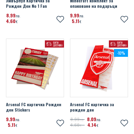
Ливърпул Картичка за
Minecraft комплект за
Рожден Ден No 1 Fan
опаковане на подаръци
8
99
9
99
лв.
лв.
4
60
5
11
€
€
БЪРЗА
БЪРЗА
ДОСТАВКА
ДОСТАВКА
-10%
Arsenal FC картичка Рожден
Arsenal FC картичка за
ден Stickers
рожден ден
9
99
8
99
8
09
лв.
лв.
лв.
5
11
4
60
4
14
€
€
€