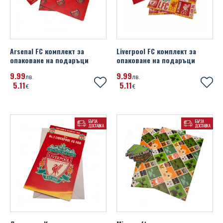
Arsenal FC комплект за
Liverpool FC комплект за
опаковане на подаръци
опаковане на подаръци
9
99
9
99
лв.
лв.
5
11
5
11
€
€
БЪРЗА
БЪРЗА
ДОСТАВКА
ДОСТАВКА