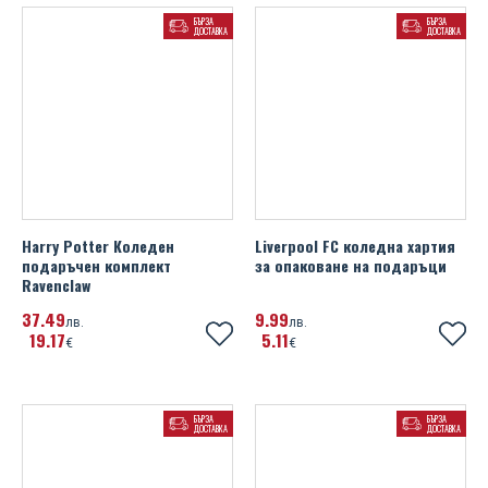
БЪРЗА
БЪРЗА
ДОСТАВКА
ДОСТАВКА
Harry Potter Коледен
Liverpool FC коледна хартия
подаръчен комплект
за опаковане на подаръци
Ravenclaw
37
49
9
99
лв.
лв.
19
17
5
11
€
€
БЪРЗА
БЪРЗА
ДОСТАВКА
ДОСТАВКА