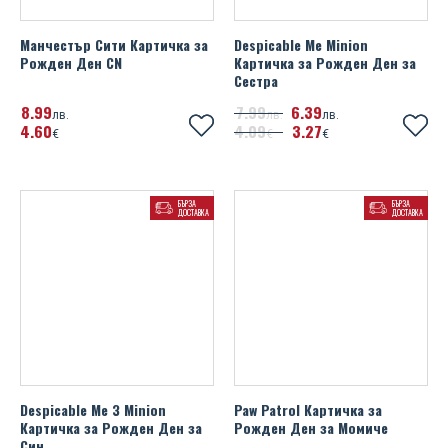
Манчестър Сити Картичка за
Despicable Me Minion
Рожден Ден CN
Картичка за Рожден Ден за
Сестра
8
99
7
99
6
39
лв.
лв.
лв.
4
60
4
09
3
27
€
€
€
БЪРЗА
БЪРЗА
ДОСТАВКА
ДОСТАВКА
Despicable Me 3 Minion
Paw Patrol Картичка за
Картичка за Рожден Ден за
Рожден Ден за Момиче
Син