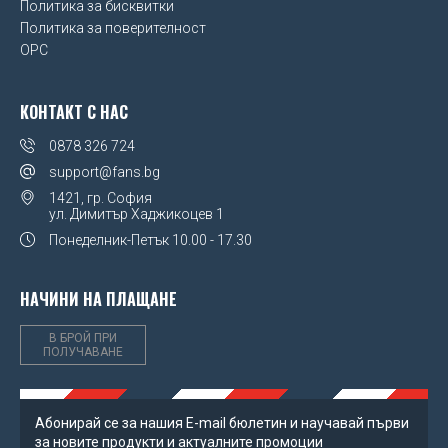
Super Mario
Политика за бисквитки
Placebo
Политика за поверителност
Manchester City FC
The Lion King
OPC
Queen
Manchester United FC
Toy Story
Red Hot Chili Peppers
КОНТАКТ С НАС
Millwall FC
Transformers
Run DMC
0878 326 724
Miscellaneous
support@fans.bg
We Bare Bears
Slayer
1421, гр. София
Newcastle United FC
ул. Димитър Хаджикоцев 1
Winnie The Pooh
Slipknot
Понеделник-Петък
10.00 - 17.30
Northern Ireland FA
Taylor Swift
Norwich City FC
НАЧИНИ НА ПЛАЩАНЕ
The Beatles
Nottingham Forest FC
В БРОЙ ПРИ
The Rolling Stones
ПОЛУЧАВАНЕ
Paris Saint Germain FC
The Sex Pistols
Poland
Абонирай се за нашия Е-mail бюлетин и научавай първи
Графа
за новите продукти и актуалните промоции