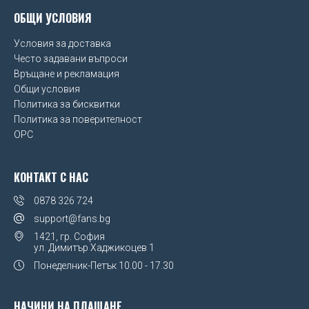
ОБЩИ УСЛОВИЯ
UEFA Euro 2020
Условия за доставка
Wales FA
Често задавани въпроси
Връщане и рекламация
Watford FC
Общи условия
West Ham United FC
Политика за бисквитки
Политика за поверителност
Wolverhampton Wanderers FC
OPC
КОНТАКТ С НАС
0878 326 724
support@fans.bg
1421, гр. София
ул. Димитър Хаджикоцев 1
Понеделник-Петък
10.00 - 17.30
НАЧИНИ НА ПЛАЩАНЕ