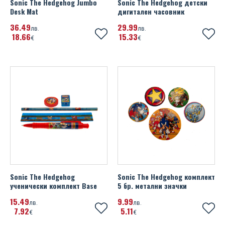
Sonic The Hedgehog Jumbo
Sonic The Hedgehog детски
Super Mario
Placebo
Desk Mat
дигитален часовник
Manchester City FC
The Lion King
36
49
29
99
Queen
лв.
лв.
18
66
15
33
€
€
Manchester United FC
Toy Story
Red Hot Chili Peppers
Millwall FC
Transformers
Run DMC
Miscellaneous
We Bare Bears
Slayer
Newcastle United FC
Winnie The Pooh
Slipknot
Northern Ireland FA
Taylor Swift
Norwich City FC
The Beatles
Nottingham Forest FC
The Rolling Stones
Sonic The Hedgehog
Sonic The Hedgehog комплект
ученически комплект Base
5 бр. метални значки
Paris Saint Germain FC
The Sex Pistols
15
49
9
99
лв.
лв.
Poland
7
92
5
11
€
€
Графа