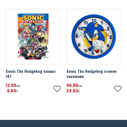
Portsmouth FC
Михаела Филева
Portugal
Устата
Rangers FC
Real Madrid FC
Scotland FA
Sheffield United FC
Sonic The Hedgehog плакат
Sonic The Hedgehog стенен
SL Benfica
147
часовник
12
99
46
99
Spain
лв.
лв.
6
64
24
03
€
€
SS Lazio
Tottenham Hotspur FC
UEFA Champions League