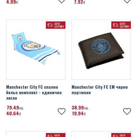
4
09
7
92
€
€
БЪРЗА
БЪРЗА
ДОСТАВКА
ДОСТАВКА
Manchester City FC спално
Manchester City FC EM черно
бельо комплект - единично
портмоне
легло
79
49
38
99
лв.
лв.
40
64
19
94
€
€
БЪРЗА
БЪРЗА