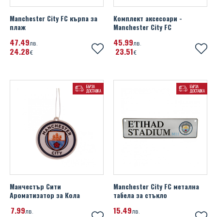
Manchester City FC кърпа за
Комплект аксесоари -
плаж
Manchester City FC
47
49
45
99
лв.
лв.
24
28
23
51
€
€
БЪРЗА
БЪРЗА
ДОСТАВКА
ДОСТАВКА
Манчестър Сити
Manchester City FC метална
Ароматизатор за Кола
табела за стъкло
7
99
15
49
лв.
лв.