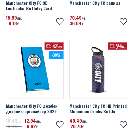
Manchester City FC 3D
Manchester City FC раница
Lenticular Birthday Card
15
99
70
49
лв.
лв.
8
18
36
04
€
€
БЪРЗА
БЪРЗА
ДОСТАВКА
ДОСТАВКА
-30%
Manchester City FC джобен
Manchester City FC HD Printed
дневник-органайзер 2026
Aluminium Drinks Bottle
18
49
12
94
40
49
лв.
лв.
лв.
9
45
6
62
20
70
€
€
€