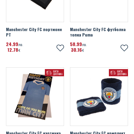
Manchester City FC портмоне
Manchester City FC футболна
PT
топка Puma
24
99
58
99
лв.
лв.
12
78
30
16
€
€
БЪРЗА
БЪРЗА
ДОСТАВКА
ДОСТАВКА
Manchester City FC картичка
Manchester City FC комплект