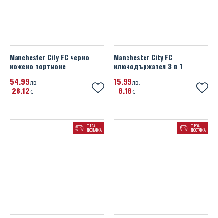
Manchester City FC черно
Manchester City FC
кожено портмоне
ключодържател 3 в 1
54
99
15
99
лв.
лв.
28
12
8
18
€
€
БЪРЗА
БЪРЗА
ДОСТАВКА
ДОСТАВКА