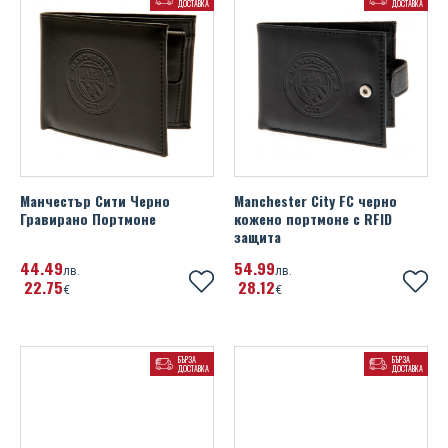
ДОСТАВКА
ДОСТАВКА
Манчестър Сити Черно
Manchester City FC черно
Гравирано Портмоне
кожено портмоне с RFID
защита
44
49
54
99
лв.
лв.
22
75
28
12
€
€
БЪРЗА
БЪРЗА
ДОСТАВКА
ДОСТАВКА