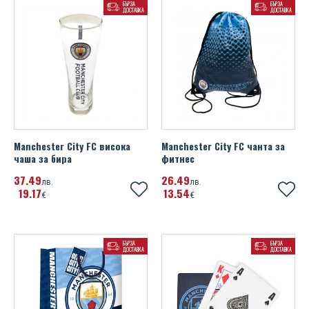
БЪРЗА
БЪРЗА
ДОСТАВКА
ДОСТАВКА
Manchester City FC висока
Manchester City FC чанта за
чаша за бира
фитнес
37
49
26
49
лв.
лв.
19
17
13
54
€
€
БЪРЗА
БЪРЗА
ДОСТАВКА
ДОСТАВКА