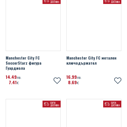
ДОСТАВКА
ДОСТАВКА
Manchester City FC
Manchester City FC метален
SoccerStarz фигура
ключодържател
Гуардиола
14
49
16
99
лв.
лв.
7
41
8
69
€
€
БЪРЗА
БЪРЗА
ДОСТАВКА
ДОСТАВКА