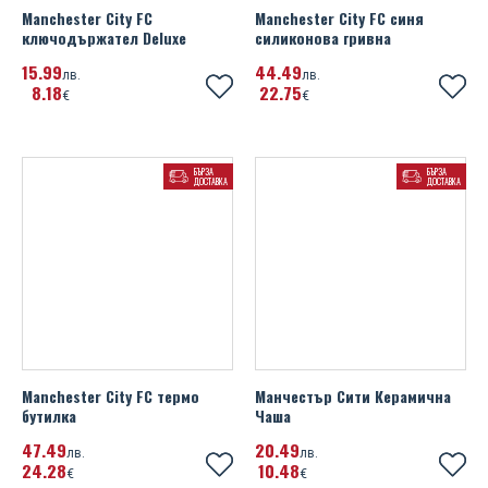
Manchester City FC
Manchester City FC синя
ключодържател Deluxe
силиконова гривна
15
99
44
49
лв.
лв.
8
18
22
75
€
€
БЪРЗА
БЪРЗА
ДОСТАВКА
ДОСТАВКА
Manchester City FC термо
Манчестър Сити Керамична
бутилка
Чаша
47
49
20
49
лв.
лв.
24
28
10
48
€
€