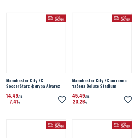
БЪРЗА
БЪРЗА
ДОСТАВКА
ДОСТАВКА
Manchester City FC
Manchester City FC метална
SoccerStarz фигура Alvarez
табела Deluxe Stadium
14
49
45
49
лв.
лв.
7
41
23
26
€
€
БЪРЗА
БЪРЗА
ДОСТАВКА
ДОСТАВКА