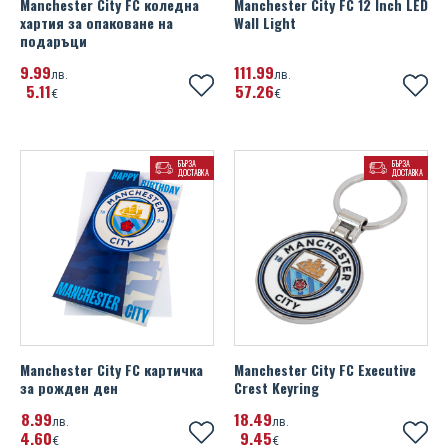
Manchester City FC коледна
Manchester City FC 12 Inch LED
Super Mario
Placebo
хартия за опаковане на
Wall Light
Manchester City FC
подаръци
The Lion King
Queen
9
99
111
99
лв.
лв.
Manchester United FC
5
11
57
26
Toy Story
€
Red Hot Chili Peppers
€
Millwall FC
Transformers
Run DMC
Miscellaneous
БЪРЗА
БЪРЗА
We Bare Bears
ДОСТАВКА
ДОСТАВКА
Slayer
Newcastle United FC
Winnie The Pooh
Slipknot
Northern Ireland FA
Taylor Swift
Norwich City FC
The Beatles
Nottingham Forest FC
The Rolling Stones
Manchester City FC картичка
Manchester City FC Executive
Paris Saint Germain FC
за рожден ден
Crest Keyring
The Sex Pistols
8
99
Poland
18
49
лв.
лв.
Графа
4
60
9
45
€
€