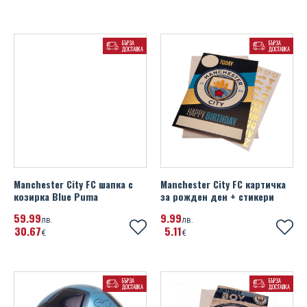
Portsmouth FC
Михаела Филева
Portugal
БЪРЗА
БЪРЗА
Устата
ДОСТАВКА
ДОСТАВКА
Rangers FC
Real Madrid FC
Scotland FA
Sheffield United FC
SL Benfica
Manchester City FC шапка с
Manchester City FC картичка
козирка Blue Puma
за рожден ден + стикери
Spain
59
99
9
99
лв.
лв.
30
67
5
11
€
€
SS Lazio
Tottenham Hotspur FC
БЪРЗА
БЪРЗА
ДОСТАВКА
ДОСТАВКА
UEFA Champions League