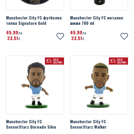
Manchester City FC футболна
Manchester City FC метално
топка Signature Gold
шише 700 ml
45
99
45
99
лв.
лв.
23
51
23
51
€
€
БЪРЗА
БЪРЗА
ДОСТАВКА
ДОСТАВКА
Manchester City FC
Manchester City FC
SoccerStarz Bernado Silva
SoccerStarz Walker