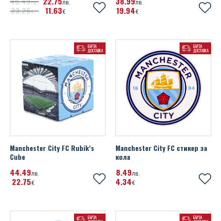
45
49
22
75
38
99
лв.
лв.
лв.
23
26
11
63
19
94
€
€
€
БЪРЗА
БЪРЗА
ДОСТАВКА
ДОСТАВКА
Manchester City FC Rubik’s
Manchester City FC стикер за
Cube
кола
44
49
8
49
лв.
лв.
22
75
4
34
€
€
БЪРЗА
БЪРЗА