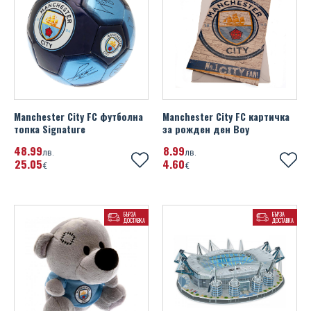
UEFA Euro 2020
Wales FA
Watford FC
West Ham United FC
Manchester City FC футболна
Manchester City FC картичка
топка Signature
за рожден ден Boy
Wolverhampton Wanderers FC
48
99
8
99
лв.
лв.
25
05
4
60
€
€
БЪРЗА
БЪРЗА
ДОСТАВКА
ДОСТАВКА