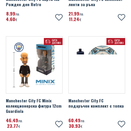
Рожден ден Retro
ленти за ръка
8
99
21
99
лв.
лв.
4
60
11
24
€
€
БЪРЗА
БЪРЗА
ДОСТАВКА
ДОСТАВКА
Manchester City FC Minix
Manchester City FC
колекционерска фигура 12cm
подаръчен комплект с топка
Guardiola
46
49
60
49
лв.
лв.
23
77
30
93
€
€