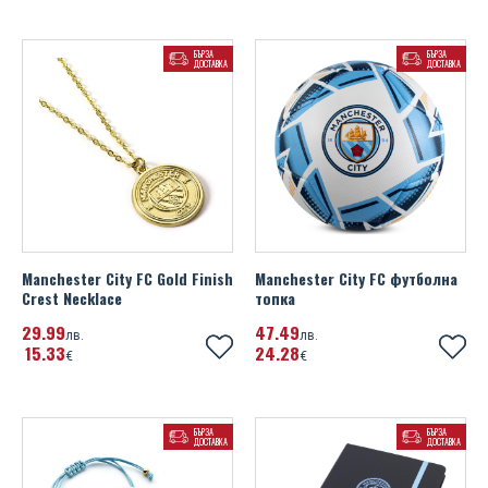
БЪРЗА
БЪРЗА
ДОСТАВКА
ДОСТАВКА
Manchester City FC Gold Finish
Manchester City FC футболна
Crest Necklace
топка
29
99
47
49
лв.
лв.
15
33
24
28
€
€
БЪРЗА
БЪРЗА
ДОСТАВКА
ДОСТАВКА