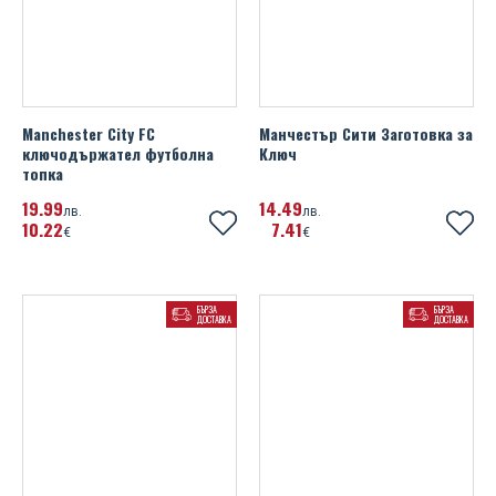
Manchester City FC
Манчестър Сити Заготовка за
ключодържател футболна
Ключ
топка
19
99
14
49
лв.
лв.
10
22
7
41
€
€
БЪРЗА
БЪРЗА
ДОСТАВКА
ДОСТАВКА