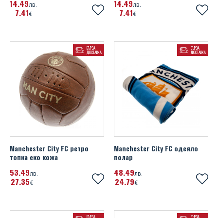
14
49
14
49
лв.
лв.
7
41
7
41
€
€
БЪРЗА
БЪРЗА
ДОСТАВКА
ДОСТАВКА
Manchester City FC ретро
Manchester City FC одеяло
топка еко кожа
полар
53
49
48
49
лв.
лв.
27
35
24
79
€
€
БЪРЗА
БЪРЗА