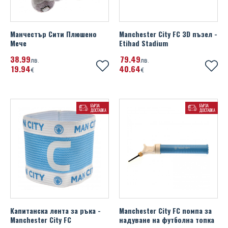
Манчестър Сити Плюшено
Manchester City FC 3D пъзел -
Мече
Etihad Stadium
38
99
79
49
лв.
лв.
19
94
40
64
€
€
БЪРЗА
БЪРЗА
ДОСТАВКА
ДОСТАВКА
Капитанска лента за ръка -
Manchester City FC помпа за
Manchester City FC
надуване на футболна топка