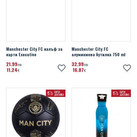
Manchester City FC калъф за
Manchester City FC
карти Executive
алуминиева бутилка 750 ml
21
99
32
99
лв.
лв.
11
24
16
87
€
€
БЪРЗА
БЪРЗА
ДОСТАВКА
ДОСТАВКА