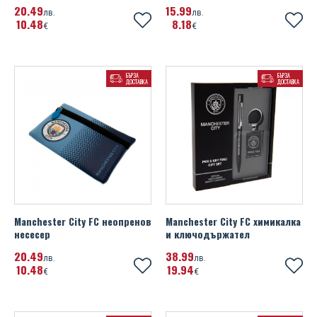
20
49
15
99
лв.
лв.
10
48
8
18
€
€
БЪРЗА
БЪРЗА
ДОСТАВКА
ДОСТАВКА
Manchester City FC неопренов
Manchester City FC химикалка
несесер
и ключодържател
20
49
38
99
лв.
лв.
10
48
19
94
€
€