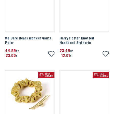
We Bare Bears шопинг чанта
Harry Potter Knotted
Polar
Headband Slytherin
44
99
23
49
лв.
лв.
23
00
12
01
€
€
БЪРЗА
БЪРЗА
ДОСТАВКА
ДОСТАВКА