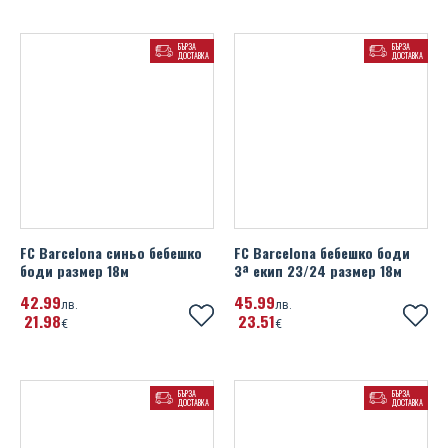
БЪРЗА
БЪРЗА
ДОСТАВКА
ДОСТАВКА
FC Barcelona синьо бебешко
FC Barcelona бебешко боди
боди размер 18м
3ª екип 23/24 размер 18м
42
99
45
99
лв.
лв.
21
98
23
51
€
€
БЪРЗА
БЪРЗА
ДОСТАВКА
ДОСТАВКА