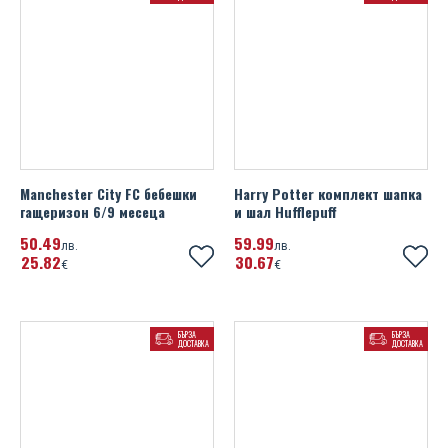
Manchester City FC бебешки
Harry Potter комплект шапка
гащеризон 6/9 месеца
и шал Hufflepuff
50
49
59
99
лв.
лв.
25
82
30
67
€
€
БЪРЗА
БЪРЗА
ДОСТАВКА
ДОСТАВКА