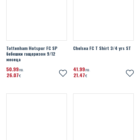
Tottenham Hotspur FC SP
Chelsea FC T Shirt 3/4 yrs ST
бебешки гащеризон 9/12
месеца
50
99
41
99
лв.
лв.
26
07
21
47
€
€