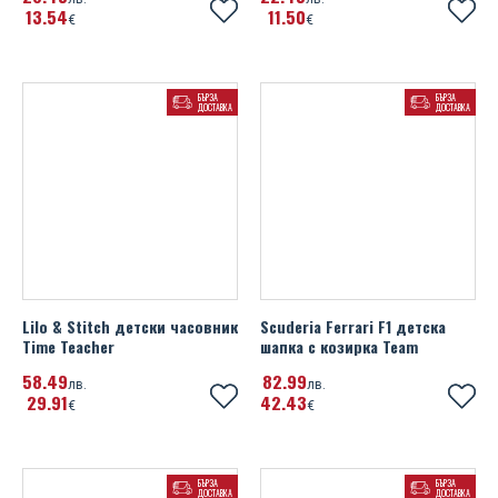
13
54
11
50
€
€
БЪРЗА
БЪРЗА
ДОСТАВКА
ДОСТАВКА
Lilo & Stitch детски часовник
Scuderia Ferrari F1 детска
Time Teacher
шапка с козирка Team
58
49
82
99
лв.
лв.
29
91
42
43
€
€
БЪРЗА
БЪРЗА
ДОСТАВКА
ДОСТАВКА