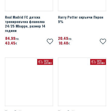
Real Madrid FC детска
Harry Potter скрънчи Перон
тренировъчна фланелка
9¾
24/25 Mbappe, размер 14
години
84
99
20
49
лв.
лв.
43
45
10
48
€
€
БЪРЗА
БЪРЗА
ДОСТАВКА
ДОСТАВКА