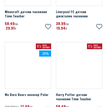
Minecraft детски часовник
Liverpool FC детски
Time Teacher
дигитален часовник
58
49
38
99
лв.
лв.
29
91
19
94
€
€
БЪРЗА
БЪРЗА
ДОСТАВКА
ДОСТАВКА
-30%
We Bare Bears несесер Polar
Harry Potter детски
часовник Time Teacher
24
99
17
49
58
49