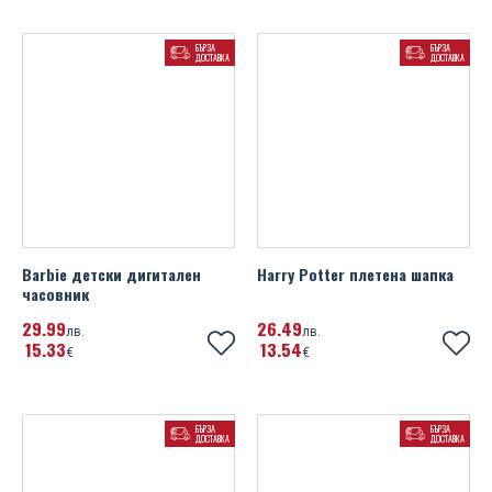
БЪРЗА
БЪРЗА
ДОСТАВКА
ДОСТАВКА
Barbie детски дигитален
Harry Potter плетена шапка
часовник
29
99
26
49
лв.
лв.
15
33
13
54
€
€
БЪРЗА
БЪРЗА
ДОСТАВКА
ДОСТАВКА