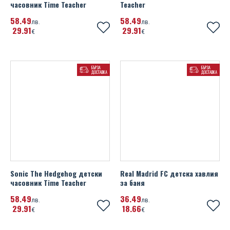
часовник Time Teacher
Teacher
58
49
58
49
лв.
лв.
29
91
29
91
€
€
БЪРЗА
БЪРЗА
ДОСТАВКА
ДОСТАВКА
Sonic The Hedgehog детски
Real Madrid FC детска хавлия
часовник Time Teacher
за баня
58
49
36
49
лв.
лв.
29
91
18
66
€
€