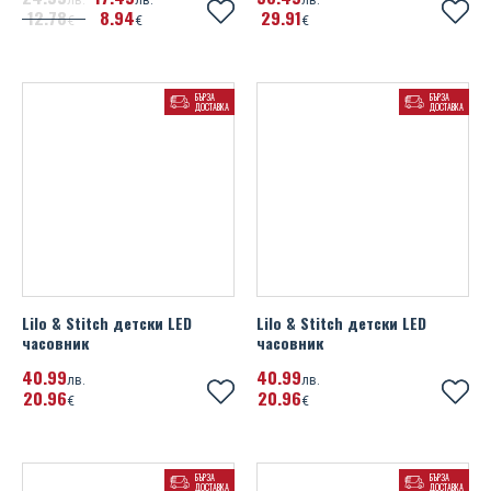
лв.
лв.
лв.
12
78
8
94
29
91
€
€
€
БЪРЗА
БЪРЗА
ДОСТАВКА
ДОСТАВКА
Lilo & Stitch детски LED
Lilo & Stitch детски LED
часовник
часовник
40
99
40
99
лв.
лв.
20
96
20
96
€
€
БЪРЗА
БЪРЗА
ДОСТАВКА
ДОСТАВКА