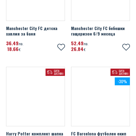
Manchester City FC детска
Manchester City FC бебешки
хавлия за баня
гащеризон 6/9 месеца
36
49
52
49
лв.
лв.
18
66
26
84
€
€
БЪРЗА
БЪРЗА
ДОСТАВКА
ДОСТАВКА
-30%
Harry Potter комплект шапка
FC Barcelona футболен екип