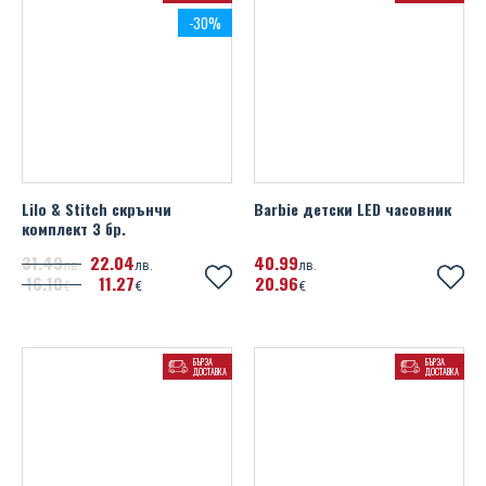
-30%
Lilo & Stitch скрънчи
Barbie детски LED часовник
комплект 3 бр.
31
49
22
04
40
99
лв.
лв.
лв.
16
10
11
27
20
96
€
€
€
БЪРЗА
БЪРЗА
ДОСТАВКА
ДОСТАВКА