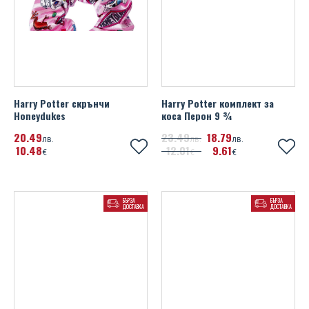
UEFA Euro 2020
Wales FA
Watford FC
Harry Potter скрънчи
Harry Potter комплект за
West Ham United FC
Honeydukes
коса Перон 9 ¾
Wolverhampton Wanderers FC
20
49
23
49
18
79
лв.
лв.
лв.
10
48
12
01
9
61
€
€
€
БЪРЗА
БЪРЗА
ДОСТАВКА
ДОСТАВКА