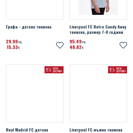
Графа - детска тениска
Liverpool FC Retro Candy Away
тениска, размер 7-8 години
29
99
95
49
лв.
лв.
15
33
48
82
€
€
БЪРЗА
БЪРЗА
ДОСТАВКА
ДОСТАВКА
Real Madrid FC детска
Liverpool FC мъжка тениска