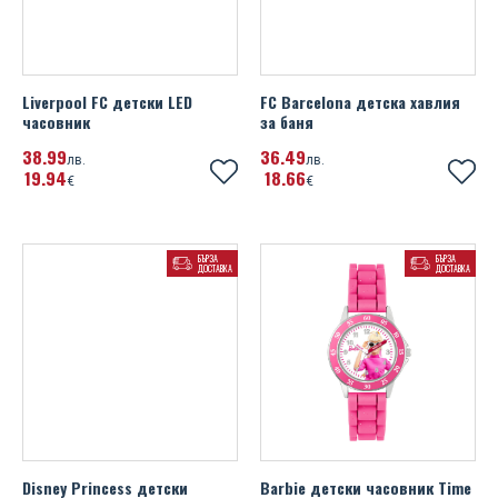
Liverpool FC детски LED
FC Barcelona детска хавлия
часовник
за баня
38
99
36
49
лв.
лв.
19
94
18
66
€
€
БЪРЗА
БЪРЗА
ДОСТАВКА
ДОСТАВКА
Disney Princess детски
Barbie детски часовник Time