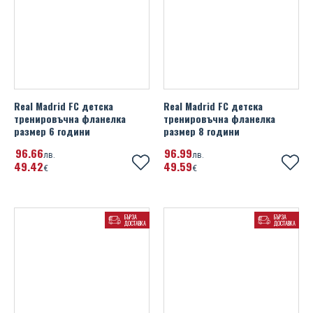
Real Madrid FC детска
Real Madrid FC детска
тренировъчна фланелка
тренировъчна фланелка
размер 6 години
размер 8 години
96
66
96
99
лв.
лв.
49
42
49
59
€
€
БЪРЗА
БЪРЗА
ДОСТАВКА
ДОСТАВКА