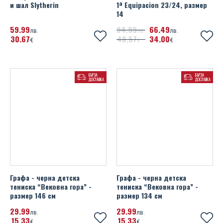
и шал Slytherin
1ª Equipacion 23/24, размер
14
59
99
94
99
66
49
лв.
лв.
лв.
30
67
48
57
34
00
€
€
€
БЪРЗА
БЪРЗА
ДОСТАВКА
ДОСТАВКА
Графа - черна детска
Графа - черна детска
тениска “Вековна гора” -
тениска “Вековна гора” -
размер 146 см
размер 134 см
29
99
29
99
лв.
лв.
15
33
15
33
€
€