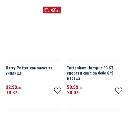
БЪРЗА
ДОСТАВКА
Harry Potter комплект за
Tottenham Hotspur FC ST
училище
спортен екип за бебе 6/9
месеца
32
99
50
99
лв.
лв.
16
87
26
07
€
€