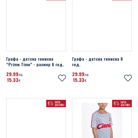
Графа - детска тениска
Графа - детска тениска 8
“Prime Time” - размер 6 год.
год.
29
99
29
99
лв.
лв.
15
33
15
33
€
€
БЪРЗА
БЪРЗА
ДОСТАВКА
ДОСТАВКА