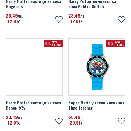
Harry Potter ластици за коса
Harry Potter комплект са
Hogwarts
коса Golden Snitch
23
49
23
49
лв.
лв.
12
01
12
01
€
€
БЪРЗА
БЪРЗА
ДОСТАВКА
ДОСТАВКА
Harry Potter ластици за коса
Super Mario детски часовник
Перон 9¾
Time Teacher
23
49
58
49
лв.
лв.
12
01
29
91
€
€