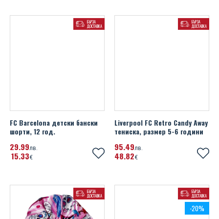
Portsmouth FC
Михаела Филева
БЪРЗА
БЪРЗА
Portugal
ДОСТАВКА
ДОСТАВКА
Устата
Rangers FC
Real Madrid FC
Scotland FA
Sheffield United FC
FC Barcelona детски бански
Liverpool FC Retro Candy Away
SL Benfica
шорти, 12 год.
тениска, размер 5-6 години
29
99
95
49
Spain
лв.
лв.
15
33
48
82
€
€
SS Lazio
Tottenham Hotspur FC
БЪРЗА
БЪРЗА
ДОСТАВКА
ДОСТАВКА
-20%
UEFA Champions League