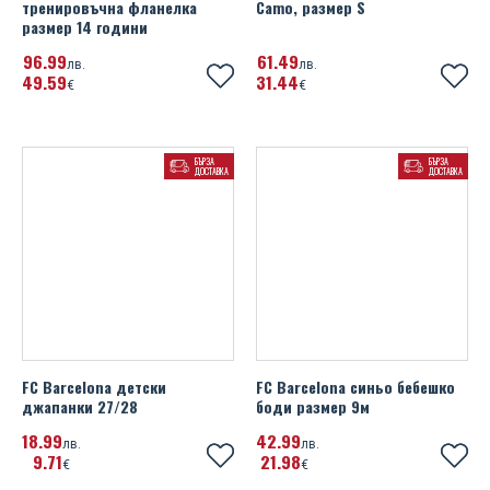
тренировъчна фланелка
Camo, размер S
размер 14 години
96
99
61
49
лв.
лв.
49
59
31
44
€
€
БЪРЗА
БЪРЗА
ДОСТАВКА
ДОСТАВКА
FC Barcelona детски
FC Barcelona синьо бебешко
джапанки 27/28
боди размер 9м
18
99
42
99
лв.
лв.
9
71
21
98
€
€