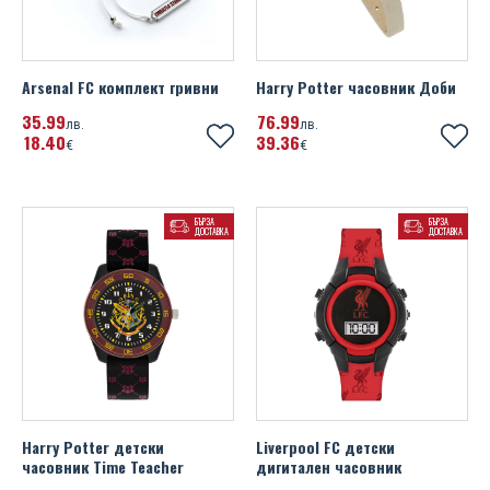
Arsenal FC комплект гривни
Harry Potter часовник Доби
35
99
76
99
лв.
лв.
18
40
39
36
€
€
БЪРЗА
БЪРЗА
ДОСТАВКА
ДОСТАВКА
Harry Potter детски
Liverpool FC детски
часовник Time Teacher
дигитален часовник