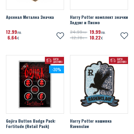
Арсенал Метална Значка
Harry Potter комплект значки
Хедуиг и Писмо
12
99
24
99
19
99
лв.
лв.
лв.
6
64
12
78
10
22
€
€
€
БЪРЗА
БЪРЗА
ДОСТАВКА
ДОСТАВКА
-30%
Gojira Button Badge Pack:
Harry Potter нашивка
Fortitude (Retail Pack)
Ravenclaw