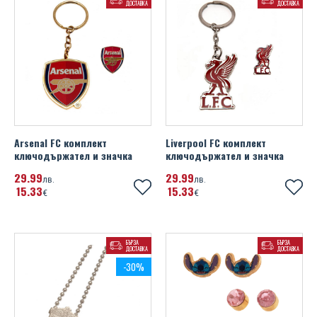
ДОСТАВКА
ДОСТАВКА
Arsenal FC комплект
Liverpool FC комплект
ключодържател и значка
ключодържател и значка
29
99
29
99
лв.
лв.
15
33
15
33
€
€
БЪРЗА
БЪРЗА
ДОСТАВКА
ДОСТАВКА
-30%