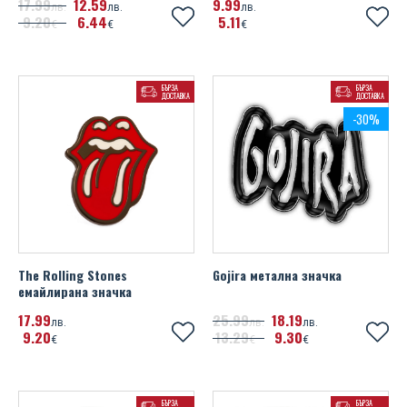
17
99
12
59
9
99
лв.
лв.
лв.
9
20
6
44
5
11
€
€
€
БЪРЗА
БЪРЗА
ДОСТАВКА
ДОСТАВКА
-30%
The Rolling Stones
Gojira метална значка
емайлирана значка
17
99
25
99
18
19
лв.
лв.
лв.
9
20
13
29
9
30
€
€
€
БЪРЗА
БЪРЗА