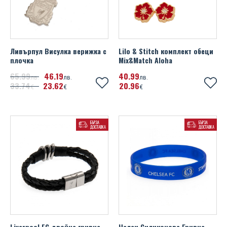
Ливърпул Висулка верижка с
Lilo & Stitch комплект обеци
плочка
Mix&Match Aloha
65
99
46
19
40
99
лв.
лв.
лв.
33
74
23
62
20
96
€
€
€
БЪРЗА
БЪРЗА
ДОСТАВКА
ДОСТАВКА
Liverpool FC двойна гривна
Челси Силиконова Гривна