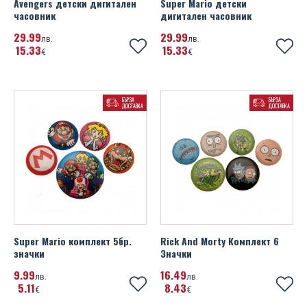
Avengers детски дигитален
Super Mario детски
часовник
дигитален часовник
29
99
29
99
лв.
лв.
15
33
15
33
€
€
БЪРЗА
БЪРЗА
ДОСТАВКА
ДОСТАВКА
Super Mario комплект 5бр.
Rick And Morty Комплект 6
значки
Значки
9
99
16
49
лв.
лв.
5
11
8
43
€
€