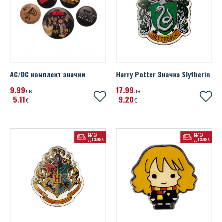
AC/DC комплект значки
Harry Potter Значка Slytherin
9
99
17
99
лв.
лв.
5
11
9
20
€
€
БЪРЗА
БЪРЗА
ДОСТАВКА
ДОСТАВКА