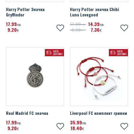
Harry Potter Значка
Harry Potter значка Chibi
Gryffindor
Luna Lovegood
17
99
17
99
14
39
лв.
лв.
лв.
9
20
9
20
7
36
€
€
€
БЪРЗА
БЪРЗА
ДОСТАВКА
ДОСТАВКА
Real Madrid FC значка
Liverpool FC комплект гривни
17
99
35
99
лв.
лв.
9
20
18
40
€
€