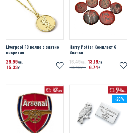
Liverpool FC колие с златно
Harry Potter Комплект 6
покритие
Значки
29
99
16
49
13
19
лв.
лв.
лв.
15
33
8
43
6
74
€
€
€
БЪРЗА
БЪРЗА
ДОСТАВКА
ДОСТАВКА
-20%