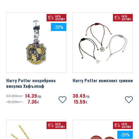
БЪРЗА
БЪРЗА
ДОСТАВКА
ДОСТАВКА
-20%
Harry Potter посребрена
Harry Potter комплект гривни
висулка Хафълпаф
17
99
14
39
30
49
лв.
лв.
лв.
9
20
7
36
15
59
€
€
€
БЪРЗА
БЪРЗА
ДОСТАВКА
ДОСТАВКА
-20%