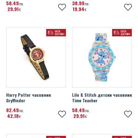
58
49
38
99
лв.
лв.
29
91
19
94
€
€
БЪРЗА
БЪРЗА
ДОСТАВКА
ДОСТАВКА
Harry Potter часовник
Lilo & Stitch детски часовник
Gryffindor
Time Teacher
82
49
58
49
лв.
лв.
42
18
29
91
€
€