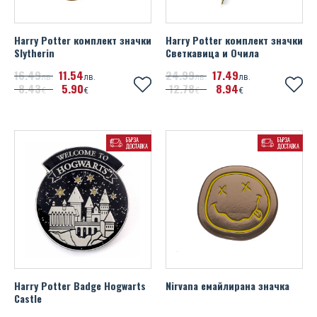
Harry Potter комплект значки
Harry Potter комплект значки
Slytherin
Светкавица и Очила
16
49
11
54
24
99
17
49
лв.
лв.
лв.
лв.
8
43
5
90
12
78
8
94
€
€
€
€
БЪРЗА
БЪРЗА
ДОСТАВКА
ДОСТАВКА
Harry Potter Badge Hogwarts
Nirvana емайлирана значка
Castle