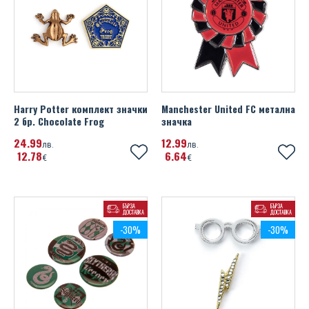
Harry Potter комплект значки
Manchester United FC метална
2 бр. Chocolate Frog
значка
24
99
12
99
лв.
лв.
12
78
6
64
€
€
БЪРЗА
БЪРЗА
ДОСТАВКА
ДОСТАВКА
-30%
-30%