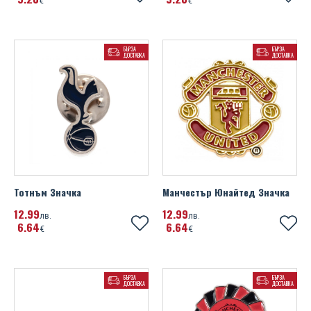
€
€
БЪРЗА
БЪРЗА
ДОСТАВКА
ДОСТАВКА
Тотнъм Значка
Манчестър Юнайтед Значка
12
99
12
99
лв.
лв.
6
64
6
64
€
€
БЪРЗА
БЪРЗА
ДОСТАВКА
ДОСТАВКА