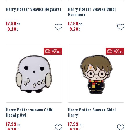
Harry Potter Значка Hogwarts
Harry Potter Значка Chibi
Hermione
17
99
17
99
лв.
лв.
9
20
9
20
€
€
БЪРЗА
БЪРЗА
ДОСТАВКА
ДОСТАВКА
Harry Potter значка Chibi
Harry Potter Значка Chibi
Hedwig Owl
Harry
17
99
17
99
лв.
лв.
9
20
9
20