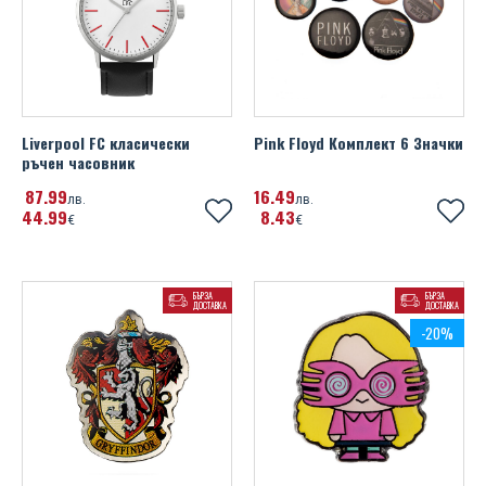
UEFA Euro 2020
Wales FA
Watford FC
Liverpool FC класически
Pink Floyd Комплект 6 Значки
ръчен часовник
West Ham United FC
87
99
16
49
лв.
лв.
Wolverhampton Wanderers FC
44
99
8
43
€
€
БЪРЗА
БЪРЗА
ДОСТАВКА
ДОСТАВКА
-20%