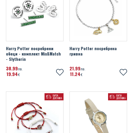
Harry Potter посребрени
Harry Potter посребрена
обеци - комплект Mix&Match
гривна
- Slytherin
38
99
21
99
лв.
лв.
19
94
11
24
€
€
БЪРЗА
БЪРЗА
ДОСТАВКА
ДОСТАВКА