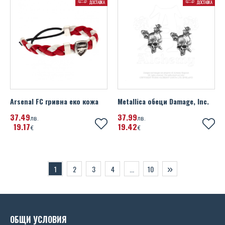
ДОСТАВКА
ДОСТАВКА
Arsenal FC гривна еко кожа
Metallica обеци Damage, Inc.
37
49
37
99
лв.
лв.
19
17
19
42
€
€
»
1
2
3
4
...
10
ОБЩИ УСЛОВИЯ