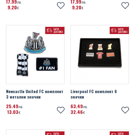
17
99
17
99
лв.
лв.
9
20
9
20
€
€
БЪРЗА
БЪРЗА
ДОСТАВКА
ДОСТАВКА
Newcastle United FC комплект
Liverpool FC комплект 6
3 метални значки
значки
25
49
63
49
лв.
лв.
13
03
32
46
€
€
БЪРЗА
БЪРЗА