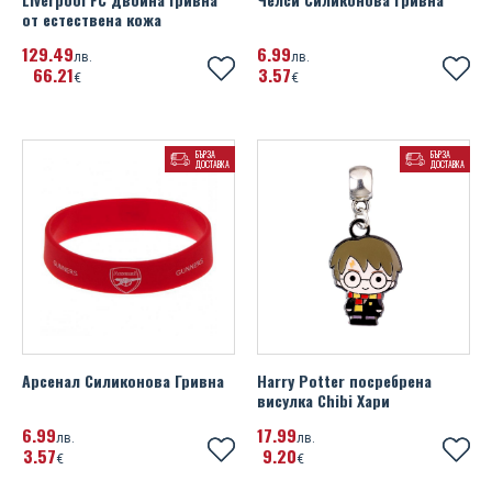
от естествена кожа
129
49
6
99
лв.
лв.
66
21
3
57
€
€
БЪРЗА
БЪРЗА
ДОСТАВКА
ДОСТАВКА
Арсенал Силиконова Гривна
Harry Potter посребрена
висулка Chibi Хари
6
99
17
99
лв.
лв.
3
57
9
20
€
€