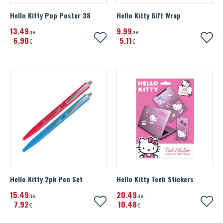
Hello Kitty Pop Poster 38
Hello Kitty Gift Wrap
13
49
9
99
лв.
лв.
6
90
5
11
€
€
Hello Kitty 2pk Pen Set
Hello Kitty Tech Stickers
15
49
20
49
лв.
лв.
7
92
10
48
€
€