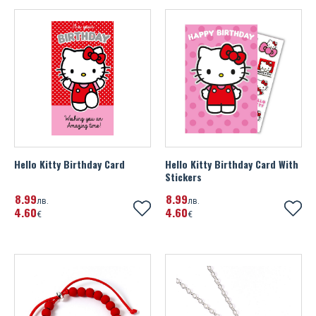
Portsmouth FC
Михаела Филева
Portugal
Устата
Rangers FC
Real Madrid FC
Scotland FA
Sheffield United FC
Hello Kitty Birthday Card
Hello Kitty Birthday Card With
Stickers
SL Benfica
8
99
8
99
лв.
лв.
4
60
4
60
Spain
€
€
SS Lazio
Tottenham Hotspur FC
UEFA Champions League