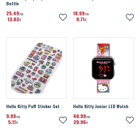
Bottle
25
49
18
99
лв.
лв.
13
03
9
71
€
€
Hello Kitty Puff Sticker Set
Hello Kitty Junior LED Watch
9
99
40
99
лв.
лв.
5
11
20
96
€
€