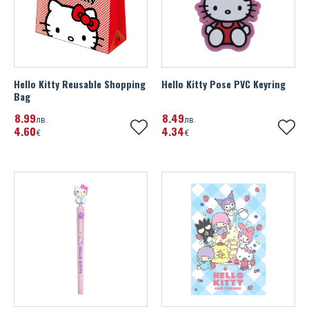
Hello Kitty Reusable Shopping
Hello Kitty Pose PVC Keyring
Bag
8
99
8
49
лв.
лв.
4
60
4
34
€
€