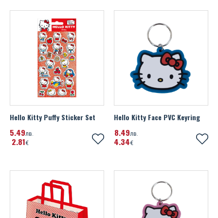
Hello Kitty Puffy Sticker Set
Hello Kitty Face PVC Keyring
5
49
8
49
лв.
лв.
2
81
4
34
€
€