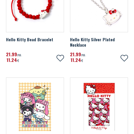
UEFA Euro 2020
Wales FA
Watford FC
Hello Kitty Bead Bracelet
Hello Kitty Silver Plated
Necklace
West Ham United FC
21
99
21
99
лв.
лв.
Wolverhampton Wanderers FC
11
24
11
24
€
€