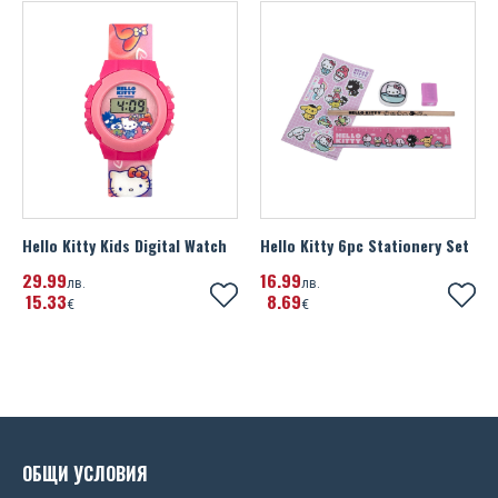
Hello Kitty Kids Digital Watch
Hello Kitty 6pc Stationery Set
29
99
16
99
лв.
лв.
15
33
8
69
€
€
ОБЩИ УСЛОВИЯ