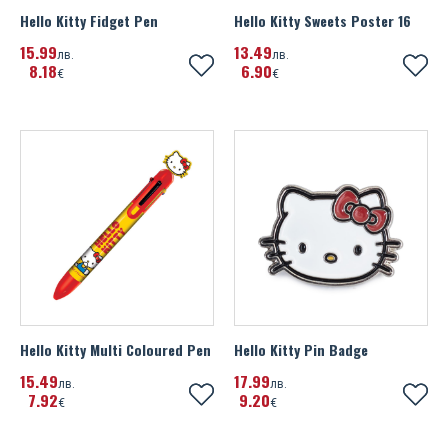
Hello Kitty Fidget Pen
Hello Kitty Sweets Poster 16
15
99
13
49
лв.
лв.
8
18
6
90
€
€
Hello Kitty Multi Coloured Pen
Hello Kitty Pin Badge
15
49
17
99
лв.
лв.
7
92
9
20
€
€