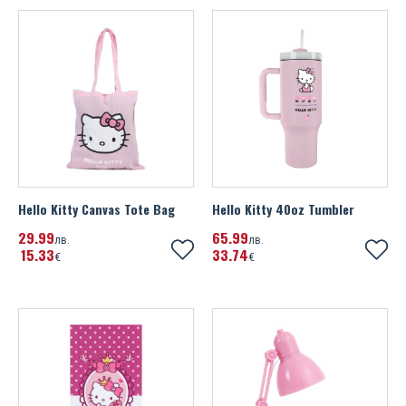
Hello Kitty Canvas Tote Bag
Hello Kitty 40oz Tumbler
29
99
65
99
лв.
лв.
15
33
33
74
€
€