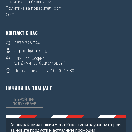
Super Mario
Политика за бисквитки
Placebo
Политика за поверителност
Manchester City FC
The Lion King
OPC
Queen
Manchester United FC
Toy Story
Red Hot Chili Peppers
КОНТАКТ С НАС
Millwall FC
Transformers
Run DMC
0878 326 724
Miscellaneous
support@fans.bg
We Bare Bears
Slayer
1421, гр. София
Newcastle United FC
ул. Димитър Хаджикоцев 1
Winnie The Pooh
Slipknot
Понеделник-Петък
10.00 - 17.30
Northern Ireland FA
Taylor Swift
Norwich City FC
НАЧИНИ НА ПЛАЩАНЕ
The Beatles
Nottingham Forest FC
В БРОЙ ПРИ
The Rolling Stones
ПОЛУЧАВАНЕ
Paris Saint Germain FC
The Sex Pistols
Poland
Абонирай се за нашия Е-mail бюлетин и научавай първи
Графа
за новите продукти и актуалните промоции