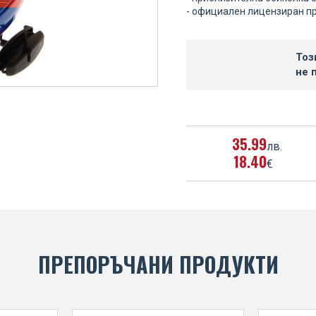
- официален лицензиран п
Тоз
не
35
99
лв.
18
40
€
ПРЕПОРЪЧАНИ ПРОДУКТИ