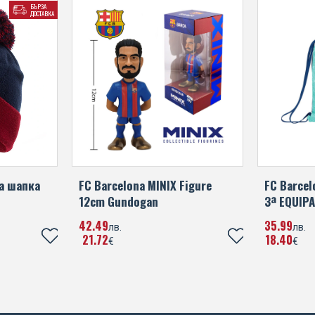
БЪРЗА
ДОСТАВКА
на шапка
FC Barcelona MINIX Figure
FC Barcel
12cm Gundogan
3ª EQUIP
42
49
35
99
лв.
лв.
21
72
18
40
€
€