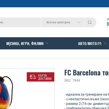
о
0
0
Всички категории
7
МУЗИКА, ИГРИ, ФИЛМИ
АВТО/МОТО/F1
FC Barcelona т
БЪРЗА
ДОСТАВКА
SKU:
7944
- идеална за трениране на
- с нееластично въже (окол
- размер 2 (16 см. диаметъ
- приблизителна обиколка 5