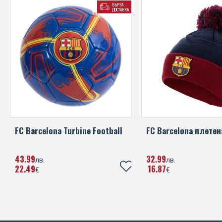
БЪРЗА
ДОСТАВКА
FC Barcelona Turbine Football
FC Barcelona плете
43
99
32
99
лв.
лв.
22
49
16
87
€
€