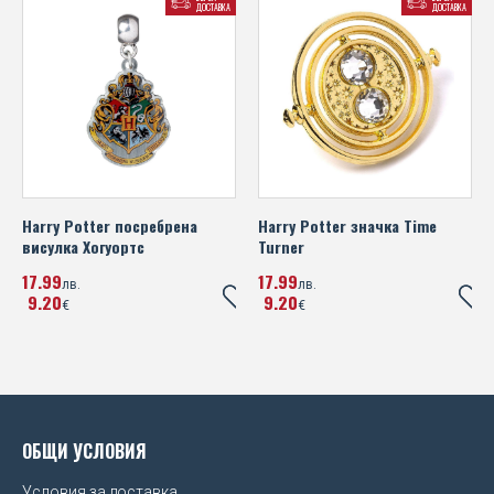
ДОСТАВКА
ДОСТАВКА
Northern Ireland FA
Графа
Norwich City FC
Михаела Филева
Nottingham Forest FC
Устата
Paris Saint Germain FC
Poland
Harry Potter посребрена
Harry Potter значка Time
Portugal
висулка Хогуортс
Turner
17
99
17
99
лв.
лв.
PSV Eindhoven
9
20
9
20
€
€
Queens Park Rangers FC
Rangers FC
Real Madrid FC
ОБЩИ УСЛОВИЯ
Scotland FA
Условия за доставка