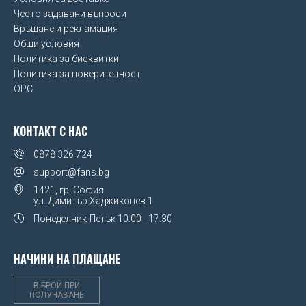
Често задавани въпроси
Sevilla FC
Връщане и рекламация
Общи условия
Sheffield United FC
Политика за бисквитки
SL Benfica
Политика за поверителност
OPC
Spain
КОНТАКТ С НАС
Sporting CP
0878 326 724
SS Lazio
support@fans.bg
Stoke City FC
1421, гр. София
ул. Димитър Хаджикоцев 1
Sunderland AFC
Понеделник-Петък
10.00 - 17.30
SV Werder Bremen
НАЧИНИ НА ПЛАЩАНЕ
Swansea City AFC
В БРОЙ ПРИ
ПОЛУЧАВАНЕ
Tottenham Hotspur FC