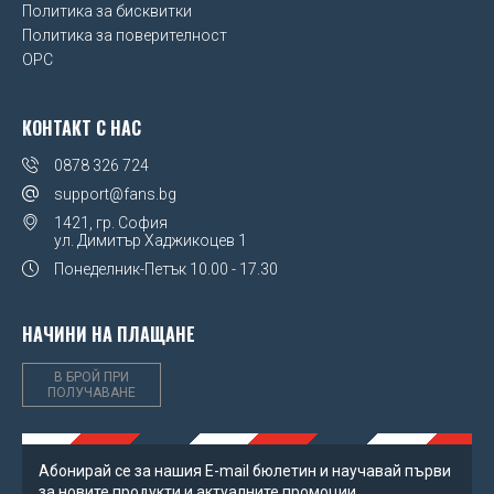
Политика за бисквитки
UEFA Euro 2020
Политика за поверителност
OPC
Wales FA
Watford FC
КОНТАКТ С НАС
West Ham United FC
0878 326 724
support@fans.bg
Wolverhampton Wanderers FC
1421, гр. София
ул. Димитър Хаджикоцев 1
Понеделник-Петък
10.00 - 17.30
НАЧИНИ НА ПЛАЩАНЕ
В БРОЙ ПРИ
ПОЛУЧАВАНЕ
Абонирай се за нашия Е-mail бюлетин и научавай първи
за новите продукти и актуалните промоции