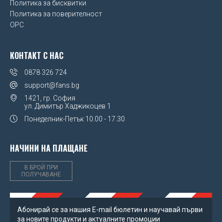
Super Mario
Политика за бисквитки
Placebo
Политика за поверителност
Manchester City FC
The Lion King
OPC
Queen
Manchester United FC
Toy Story
Red Hot Chili Peppers
КОНТАКТ С НАС
Millwall FC
Transformers
Run DMC
0878 326 724
Miscellaneous
support@fans.bg
We Bare Bears
Slayer
1421, гр. София
Newcastle United FC
ул. Димитър Хаджикоцев 1
Winnie The Pooh
Slipknot
Понеделник-Петък
10.00 - 17.30
Northern Ireland FA
Taylor Swift
Norwich City FC
НАЧИНИ НА ПЛАЩАНЕ
The Beatles
Nottingham Forest FC
В БРОЙ ПРИ
The Rolling Stones
ПОЛУЧАВАНЕ
Paris Saint Germain FC
The Sex Pistols
Poland
Абонирай се за нашия Е-mail бюлетин и научавай първи
Графа
за новите продукти и актуалните промоции