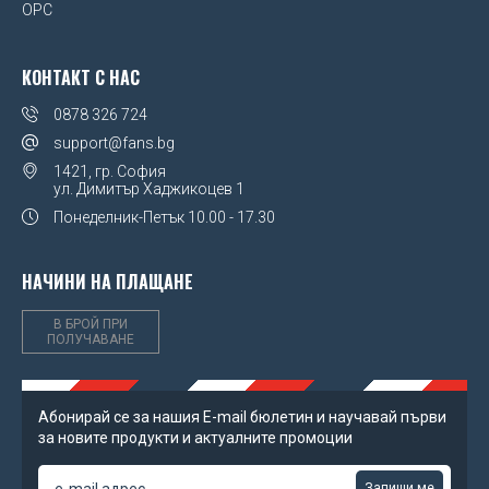
OPC
UEFA Euro 2020
Wales FA
КОНТАКТ С НАС
0878 326 724
Watford FC
support@fans.bg
West Ham United FC
1421, гр. София
ул. Димитър Хаджикоцев 1
Wolverhampton Wanderers FC
Понеделник-Петък
10.00 - 17.30
НАЧИНИ НА ПЛАЩАНЕ
В БРОЙ ПРИ
ПОЛУЧАВАНЕ
Абонирай се за нашия Е-mail бюлетин и научавай първи
за новите продукти и актуалните промоции
Запиши ме